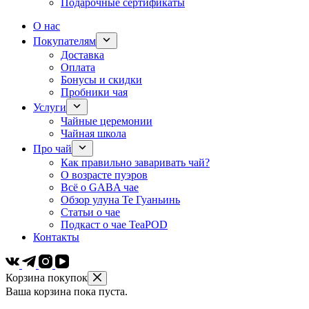
Подарочные сертификаты
О нас
Покупателям
Доставка
Оплата
Бонусы и скидки
Пробники чая
Услуги
Чайные церемонии
Чайная школа
Про чай
Как правильно заваривать чай?
О возрасте пуэров
Всё о GABA чае
Обзор улуна Те Гуаньинь
Статьи о чае
Подкаст о чае TeaPOD
Контакты
Корзина покупок
Ваша корзина пока пуста.