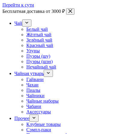
Перейти к сути
Бесплатная доставка от 3000 ₽
Чай
Белый чай
Жёлтый чай
Зелёный чай
Красный чай
Улуны
Пуэры (шу)
Пуэры (шэн)
Нечайный чай
Чайная утварь
Гайвани
Чахаи
Пиалы
Чайники
Чайные наборы
Чабани
Аксессуары
Прочее
Клубные товары
Сэмпл-паки