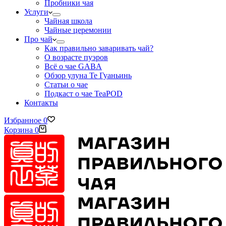
Пробники чая
Услуги
Чайная школа
Чайные церемонии
Про чай
Как правильно заваривать чай?
О возрасте пуэров
Всё о чае GABA
Обзор улуна Те Гуаньинь
Статьи о чае
Подкаст о чае TeaPOD
Контакты
Избранное
0
Корзина
0