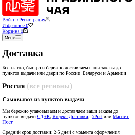
Войти / Регистрация
Избранное
0
Корзина
0
Меню
Доставка
Бесплатно, быстро и бережно доставляем ваши заказы до
пунктов выдачи или двери по
России
,
Беларуси
и
Армении
Россия
(все регионы)
Самовывоз из пунктов выдачи
Мы бережно упаковываем и доставляем ваши заказы до
пунктов выдачи
СДЭК
,
Яндекс.Доставки
,
5Post
или
Магнит
Пост
.
Средний срок доставки: 2-5 дней с момента оформления