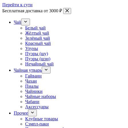
Перейти к сути
Бесплатная доставка от 3000 ₽
Чай
Белый чай
Жёлтый чай
Зелёный чай
Красный чай
Улуны
Пуэры (шу)
Пуэры (шэн)
Нечайный чай
Чайная утварь
Гайвани
Чахаи
Пиалы
Чайники
Чайные наборы
Чабани
Аксессуары
Прочее
Клубные товары
Сэмпл-паки