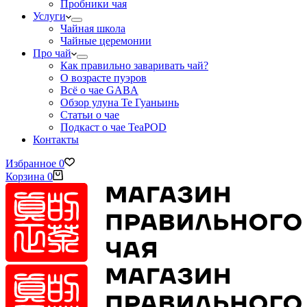
Пробники чая
Услуги
Чайная школа
Чайные церемонии
Про чай
Как правильно заваривать чай?
О возрасте пуэров
Всё о чае GABA
Обзор улуна Те Гуаньинь
Статьи о чае
Подкаст о чае TeaPOD
Контакты
Избранное
0
Корзина
0