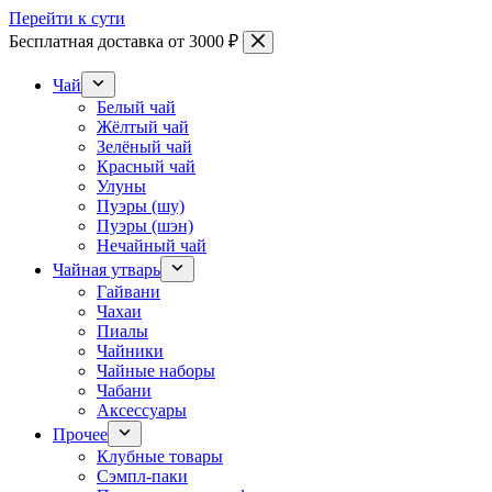
Перейти к сути
Бесплатная доставка от 3000 ₽
Чай
Белый чай
Жёлтый чай
Зелёный чай
Красный чай
Улуны
Пуэры (шу)
Пуэры (шэн)
Нечайный чай
Чайная утварь
Гайвани
Чахаи
Пиалы
Чайники
Чайные наборы
Чабани
Аксессуары
Прочее
Клубные товары
Сэмпл-паки