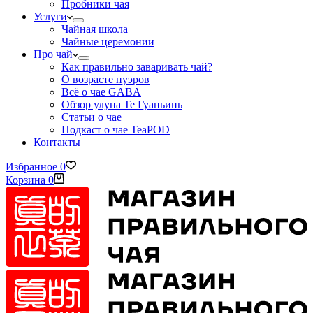
Пробники чая
Услуги
Чайная школа
Чайные церемонии
Про чай
Как правильно заваривать чай?
О возрасте пуэров
Всё о чае GABA
Обзор улуна Те Гуаньинь
Статьи о чае
Подкаст о чае TeaPOD
Контакты
Избранное
0
Корзина
0