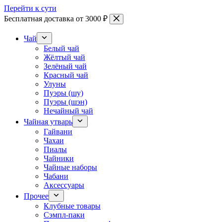
Перейти к сути
Бесплатная доставка от 3000 ₽
Чай
Белый чай
Жёлтый чай
Зелёный чай
Красный чай
Улуны
Пуэры (шу)
Пуэры (шэн)
Нечайный чай
Чайная утварь
Гайвани
Чахаи
Пиалы
Чайники
Чайные наборы
Чабани
Аксессуары
Прочее
Клубные товары
Сэмпл-паки