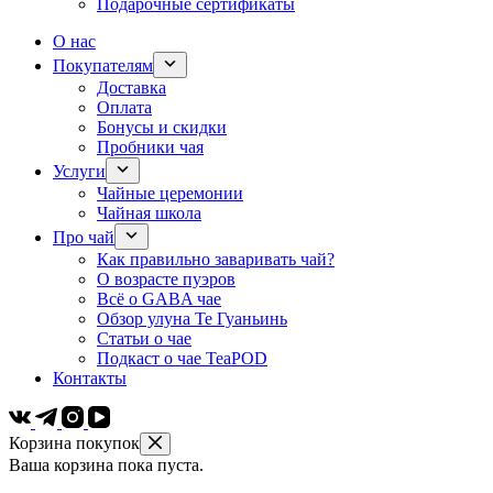
Подарочные сертификаты
О нас
Покупателям
Доставка
Оплата
Бонусы и скидки
Пробники чая
Услуги
Чайные церемонии
Чайная школа
Про чай
Как правильно заваривать чай?
О возрасте пуэров
Всё о GABA чае
Обзор улуна Те Гуаньинь
Статьи о чае
Подкаст о чае TeaPOD
Контакты
Корзина покупок
Ваша корзина пока пуста.