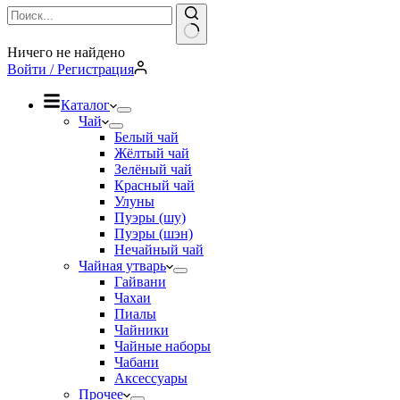
Ничего не найдено
Войти / Регистрация
Каталог
Чай
Белый чай
Жёлтый чай
Зелёный чай
Красный чай
Улуны
Пуэры (шу)
Пуэры (шэн)
Нечайный чай
Чайная утварь
Гайвани
Чахаи
Пиалы
Чайники
Чайные наборы
Чабани
Аксессуары
Прочее