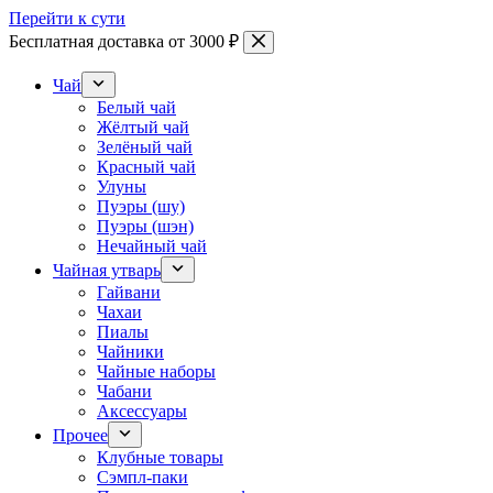
Перейти к сути
Бесплатная доставка от 3000 ₽
Чай
Белый чай
Жёлтый чай
Зелёный чай
Красный чай
Улуны
Пуэры (шу)
Пуэры (шэн)
Нечайный чай
Чайная утварь
Гайвани
Чахаи
Пиалы
Чайники
Чайные наборы
Чабани
Аксессуары
Прочее
Клубные товары
Сэмпл-паки