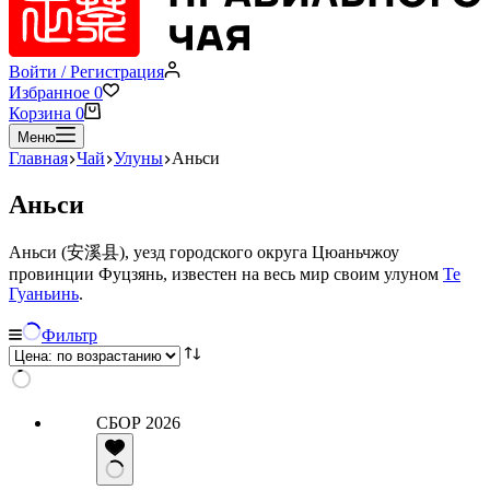
Войти / Регистрация
Избранное
0
Корзина
0
Меню
Главная
Чай
Улуны
Аньси
Аньси
Аньси (安溪县), уезд городского округа Цюаньчжоу
провинции Фуцзянь, известен на весь мир своим улуном
Те
Гуаньинь
.
Фильтр
СБОР 2026