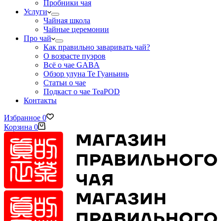
Пробники чая
Услуги
Чайная школа
Чайные церемонии
Про чай
Как правильно заваривать чай?
О возрасте пуэров
Всё о чае GABA
Обзор улуна Те Гуаньинь
Статьи о чае
Подкаст о чае TeaPOD
Контакты
Избранное
0
Корзина
0