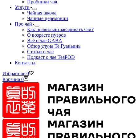
Пробники чая
Услуги
Чайная школа
Чайные церемонии
Про чай
Как правильно заваривать чай?
О возрасте пуэров
Всё о чае GABA
Обзор улуна Те Гуаньинь
Статьи о чае
Подкаст о чае TeaPOD
Контакты
Избранное
0
Корзина
0