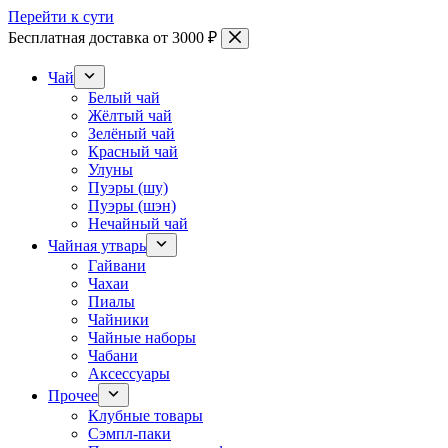
Перейти к сути
Бесплатная доставка от 3000 ₽
Чай
Белый чай
Жёлтый чай
Зелёный чай
Красный чай
Улуны
Пуэры (шу)
Пуэры (шэн)
Нечайный чай
Чайная утварь
Гайвани
Чахаи
Пиалы
Чайники
Чайные наборы
Чабани
Аксессуары
Прочее
Клубные товары
Сэмпл-паки