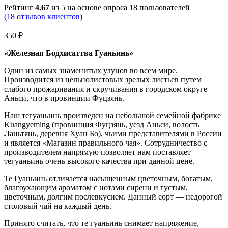
Рейтинг
4.67
из 5 на основе опроса
18
пользователей
(
18
отзывов клиентов)
350
₽
«Железная Бодхисаттва Гуаньинь»
Один из самых знаменитых улунов во всем мире.
Производится из цельнолистовых зрелых листьев путем
слабого прожаривания и скручивания в городском округе
Аньси, что в провинции Фуцзянь.
Наш тегуаньинь произведен на небольшой семейной фабрике
Kuangyeming (провинция Фуцзянь, уезд Аньси, волость
Ланьтянь, деревня Хуан Бо), чьими представителями в России
и является «Магазин правильного чая». Сотрудничество с
производителем напрямую позволяет нам поставляет
тегуаньинь очень высокого качества при данной цене.
Те Гуаньинь отличается насыщенным цветочным, богатым,
благоухающим ароматом с нотами сирени и густым,
цветочным, долгим послевкусием. Данный сорт — недорогой
столовый чай на каждый день.
Принято считать, что те гуаньинь снимает напряжение,