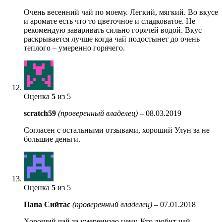
Очень весенний чай по моему. Легкий, мягкий. Во вкусе
и аромате есть что то цветочное и сладковатое. Не
рекомендую заваривать сильно горячей водой. Вкус
раскрывается лучше когда чай подостынет до очень
теплого – умеренно горячего.
Оценка
5
из 5
scratch59
(проверенный владелец)
–
08.03.2019
Согласен с остальными отзывами, хороший Улун за не
большие деньги.
Оценка
5
из 5
Папа Сийтас
(проверенный владелец)
–
07.01.2018
Хороший чай за умеренную цену. Кто любит чай