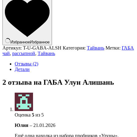
Избранное
Избранное
Артикул:
T-U-GABA-ALSH
Категория:
Тайвань
Метки:
ГАБА
чай
,
рассыпной
,
Тайвань
Отзывы (2)
Детали
2 отзыва на
ГАБА Улун Алишань
Оценка
5
из 5
Юлия
–
21.01.2026
Ещё одна находка из набора пробников «Улуны»,