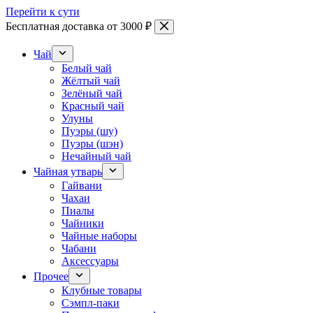
Перейти к сути
Бесплатная доставка от 3000 ₽
Чай
Белый чай
Жёлтый чай
Зелёный чай
Красный чай
Улуны
Пуэры (шу)
Пуэры (шэн)
Нечайный чай
Чайная утварь
Гайвани
Чахаи
Пиалы
Чайники
Чайные наборы
Чабани
Аксессуары
Прочее
Клубные товары
Сэмпл-паки