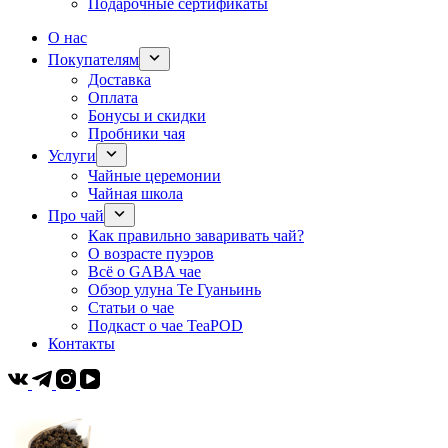
Подарочные сертификаты
О нас
Покупателям
Доставка
Оплата
Бонусы и скидки
Пробники чая
Услуги
Чайные церемонии
Чайная школа
Про чай
Как правильно заваривать чай?
О возрасте пуэров
Всё о GABA чае
Обзор улуна Те Гуаньинь
Статьи о чае
Подкаст о чае TeaPOD
Контакты