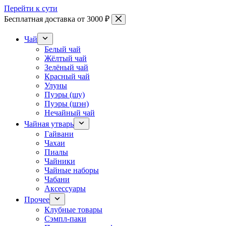
Перейти к сути
Бесплатная доставка от 3000 ₽
Чай
Белый чай
Жёлтый чай
Зелёный чай
Красный чай
Улуны
Пуэры (шу)
Пуэры (шэн)
Нечайный чай
Чайная утварь
Гайвани
Чахаи
Пиалы
Чайники
Чайные наборы
Чабани
Аксессуары
Прочее
Клубные товары
Сэмпл-паки