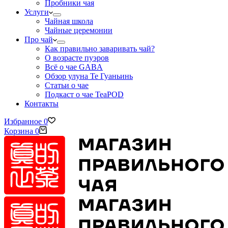
Пробники чая
Услуги
Чайная школа
Чайные церемонии
Про чай
Как правильно заваривать чай?
О возрасте пуэров
Всё о чае GABA
Обзор улуна Те Гуаньинь
Статьи о чае
Подкаст о чае TeaPOD
Контакты
Избранное
0
Корзина
0