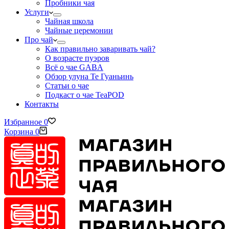
Пробники чая
Услуги
Чайная школа
Чайные церемонии
Про чай
Как правильно заваривать чай?
О возрасте пуэров
Всё о чае GABA
Обзор улуна Те Гуаньинь
Статьи о чае
Подкаст о чае TeaPOD
Контакты
Избранное
0
Корзина
0