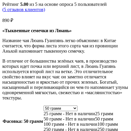
Рейтинг
5.00
из 5 на основе опроса
5
пользователей
(
5
отзывов клиентов)
890
₽
«Тыквенные семечки из Люань»
Название чая Люань Гуанпянь легко объяснимо: в Китае
считается, что форма листа этого сорта чая из провинции
Аньхой напоминает тыквенную семечку.
В отличие от большинства зелёных чаев, в производство
которых идет почка или верхний лист, в Люань Гуапянь
используется второй лист на ветке. Это отличительное
свойство влияет на вкус чая: он заметно отличается
насыщенностью и яркостью от прочих зеленых. Богатый,
насыщенный и переливающийся он чем-то напоминает улуны
одновременной мягкостью, свежестью и «маслянистостью»
текстуры.
25 грамм - Нет в наличии
25 грамм
50 грамм - Нет в наличии
50 грамм
Фасовка
: 50 грамм
100 грамм - Нет в наличии
100 грамм
250 грамм - Нет в наличии
250 грамм