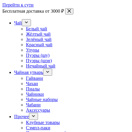
Перейти к сути
Бесплатная доставка от 3000 ₽
Чай
Белый чай
Жёлтый чай
Зелёный чай
Красный чай
Улуны
Пуэры (шу)
Пуэры (шэн)
Нечайный чай
Чайная утварь
Гайвани
Чахаи
Пиалы
Чайники
Чайные наборы
Чабани
Аксессуары
Прочее
Клубные товары
Сэмпл-паки