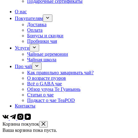
Подарочные сертификаты
О нас
Покупателям
Доставка
Оплата
Бонусы и скидки
Пробники чая
Услуги
Чайные церемонии
Чайная школа
Про чай
Как правильно заваривать чай?
О возрасте пуэров
Всё о GABA чае
Обзор улуна Те Гуаньинь
Статьи о чае
Подкаст о чае TeaPOD
Контакты
Корзина покупок
Ваша корзина пока пуста.