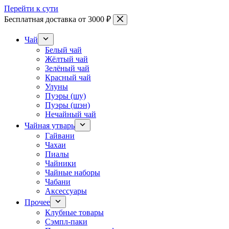
Перейти к сути
Бесплатная доставка от 3000 ₽
Чай
Белый чай
Жёлтый чай
Зелёный чай
Красный чай
Улуны
Пуэры (шу)
Пуэры (шэн)
Нечайный чай
Чайная утварь
Гайвани
Чахаи
Пиалы
Чайники
Чайные наборы
Чабани
Аксессуары
Прочее
Клубные товары
Сэмпл-паки