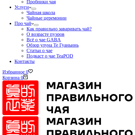
Пробники чая
Услуги
Чайная школа
Чайные церемонии
Про чай
Как правильно заваривать чай?
О возрасте пуэров
Всё о чае GABA
Обзор улуна Те Гуаньинь
Статьи о чае
Подкаст о чае TeaPOD
Контакты
Избранное
0
Корзина
0