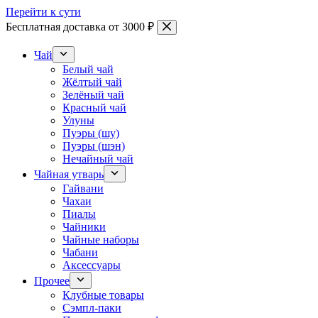
Перейти к сути
Бесплатная доставка от 3000 ₽
Чай
Белый чай
Жёлтый чай
Зелёный чай
Красный чай
Улуны
Пуэры (шу)
Пуэры (шэн)
Нечайный чай
Чайная утварь
Гайвани
Чахаи
Пиалы
Чайники
Чайные наборы
Чабани
Аксессуары
Прочее
Клубные товары
Сэмпл-паки