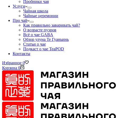
Пробники чая
Услуги
Чайная школа
Чайные церемонии
Про чай
Как правильно заваривать чай?
О возрасте пуэров
Всё о чае GABA
Обзор улуна Те Гуаньинь
Статьи о чае
Подкаст о чае TeaPOD
Контакты
Избранное
0
Корзина
0