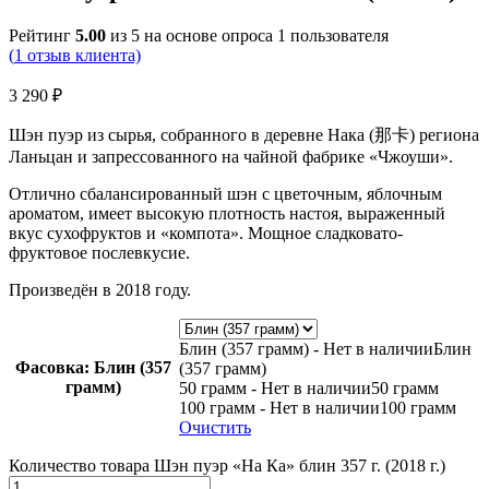
Рейтинг
5.00
из 5 на основе опроса
1
пользователя
(
1
отзыв клиента)
3 290
₽
Шэн пуэр из сырья, собранного в деревне Нака (那卡) региона
Ланьцан и запрессованного на чайной фабрике «Чжоуши».
Отлично сбалансированный шэн с цветочным, яблочным
ароматом, имеет высокую плотность настоя, выраженный
вкус сухофруктов и «компота». Мощное сладковато-
фруктовое послевкусие.
Произведён в 2018 году.
Блин (357 грамм) - Нет в наличии
Блин
Фасовка
: Блин (357
(357 грамм)
грамм)
50 грамм - Нет в наличии
50 грамм
100 грамм - Нет в наличии
100 грамм
Очистить
Количество товара Шэн пуэр «На Ка» блин 357 г. (2018 г.)