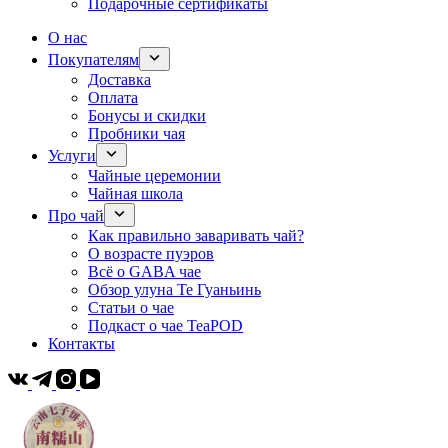
Подарочные сертификаты
О нас
Покупателям
Доставка
Оплата
Бонусы и скидки
Пробники чая
Услуги
Чайные церемонии
Чайная школа
Про чай
Как правильно заваривать чай?
О возрасте пуэров
Всё о GABA чае
Обзор улуна Те Гуаньинь
Статьи о чае
Подкаст о чае TeaPOD
Контакты