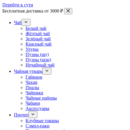
Перейти к сути
Бесплатная доставка от 3000 ₽
Чай
Белый чай
Жёлтый чай
Зелёный чай
Красный чай
Улуны
Пуэры (шу)
Пуэры (шэн)
Нечайный чай
Чайная утварь
Гайвани
Чахаи
Пиалы
Чайники
Чайные наборы
Чабани
Аксессуары
Прочее
Клубные товары
Сэмпл-паки