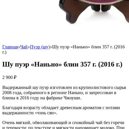
Главная
Чай
Пуэр (шу)
Шу пуэр «Наньно» блин 357 г. (2016
г.)
Шу пуэр «Наньно» блин 357 г. (2016 г.)
2 900
₽
Выдержанный шу пуэр изготовлен из крупнолистового сырья
2008 года, собранного в регионе Наньно, и запрессован в
блины в 2016 году на фабрике Чжоуши.
Благодаря возрасту обладает древесным ароматом с нотами
выдержанности «чэнь сян».
Очень мягкий, обволакивающий и спокойный чай без горечи
и терпкости: по текстуре и мягкости напоминает молоко. При