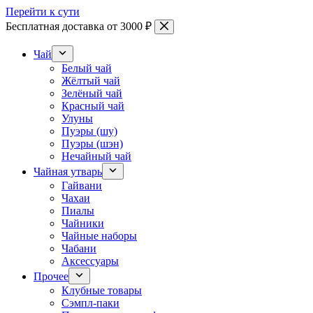
Перейти к сути
Бесплатная доставка от 3000 ₽
Чай
Белый чай
Жёлтый чай
Зелёный чай
Красный чай
Улуны
Пуэры (шу)
Пуэры (шэн)
Нечайный чай
Чайная утварь
Гайвани
Чахаи
Пиалы
Чайники
Чайные наборы
Чабани
Аксессуары
Прочее
Клубные товары
Сэмпл-паки