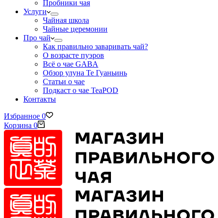
Пробники чая
Услуги
Чайная школа
Чайные церемонии
Про чай
Как правильно заваривать чай?
О возрасте пуэров
Всё о чае GABA
Обзор улуна Те Гуаньинь
Статьи о чае
Подкаст о чае TeaPOD
Контакты
Избранное
0
Корзина
0