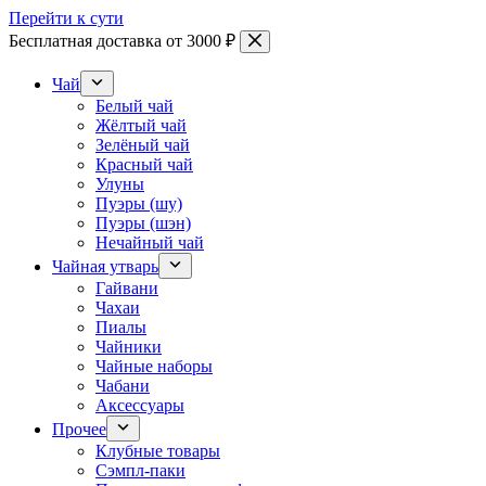
Перейти к сути
Бесплатная доставка от 3000 ₽
Чай
Белый чай
Жёлтый чай
Зелёный чай
Красный чай
Улуны
Пуэры (шу)
Пуэры (шэн)
Нечайный чай
Чайная утварь
Гайвани
Чахаи
Пиалы
Чайники
Чайные наборы
Чабани
Аксессуары
Прочее
Клубные товары
Сэмпл-паки