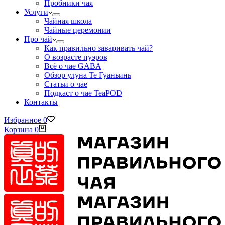
Пробники чая
Услуги
Чайная школа
Чайные церемонии
Про чай
Как правильно заваривать чай?
О возрасте пуэров
Всё о чае GABA
Обзор улуна Те Гуаньинь
Статьи о чае
Подкаст о чае TeaPOD
Контакты
Избранное
0
Корзина
0