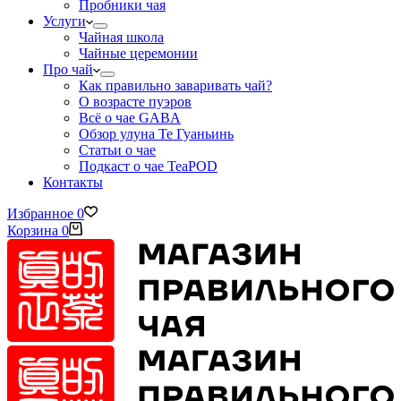
Пробники чая
Услуги
Чайная школа
Чайные церемонии
Про чай
Как правильно заваривать чай?
О возрасте пуэров
Всё о чае GABA
Обзор улуна Те Гуаньинь
Статьи о чае
Подкаст о чае TeaPOD
Контакты
Избранное
0
Корзина
0