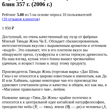
блин 357 г. (2006 г.)
Рейтинг
5.00
из 5 на основе опроса
10
пользователей
(
10
отзывов клиентов)
1 950
₽
Доступный, но очень качественный шу пуэр от фабрики
Мэнхай Тяньди Жэнь Ча Е. Обладает сбалансированным,
интеллигентным вкусом с выраженным ароматом и оттенком
«водуй». Это означает, что в его плотном вкусе вы
обнаружите орехи, сухофрукты и слегка терпкую древесность.
На наш взгляд, купаж этого блина вышел чрезвычайно
удачным, и возраст только к лицу этому продукту.
Производитель Тяньди Жэнь (торговая марка «Дао Шэнь
Гэнь») не относится к широко известным и именитым, как Да
И или Хайвань, однако некоторые чаи его производства
удивляют сочетанием цены и качества: в общем, все как мы, в
«Магазине правильного чая», любим.
Название завода «Тянь Ди Жэнь» крайне поэтично и
относится к к центральной идее китайской натурфилософии,
триединстве неба (天 — тянь), земли (地 — ди) и человека (人