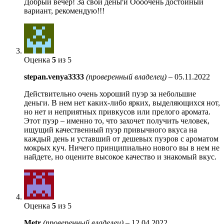
Добрый вечер! За свои деньги Оооочень достойный
вариант, рекомендую!!!
Оценка
5
из 5
stepan.venya3333
(проверенный владелец)
–
05.11.2022
Действительно очень хороший пуэр за небольшие
деньги. В нем нет каких-либо ярких, выделяющихся нот,
но нет и неприятных привкусов или прелого аромата.
Этот пуэр – именно то, что захочет получить человек,
ищущий качественный пуэр привычного вкуса на
каждый день и уставший от дешевых пуэров с ароматом
мокрых куч. Ничего принципиально нового вы в нем не
найдете, но оцените высокое качество и знакомый вкус.
Оценка
5
из 5
Metr
(проверенный владелец)
–
12.04.2022