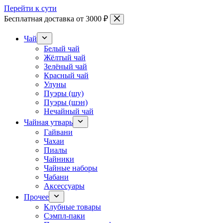
Перейти к сути
Бесплатная доставка от 3000 ₽
Чай
Белый чай
Жёлтый чай
Зелёный чай
Красный чай
Улуны
Пуэры (шу)
Пуэры (шэн)
Нечайный чай
Чайная утварь
Гайвани
Чахаи
Пиалы
Чайники
Чайные наборы
Чабани
Аксессуары
Прочее
Клубные товары
Сэмпл-паки