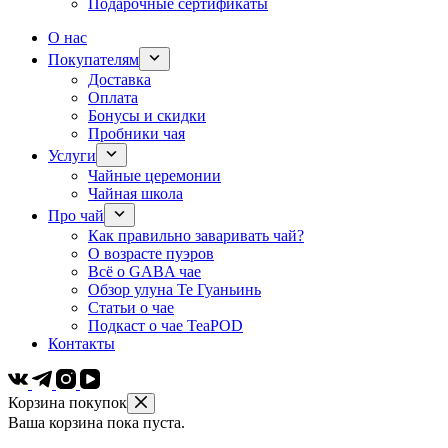
Подарочные сертификаты
О нас
Покупателям
Доставка
Оплата
Бонусы и скидки
Пробники чая
Услуги
Чайные церемонии
Чайная школа
Про чай
Как правильно заваривать чай?
О возрасте пуэров
Всё о GABA чае
Обзор улуна Те Гуаньинь
Статьи о чае
Подкаст о чае TeaPOD
Контакты
Корзина покупок
Ваша корзина пока пуста.