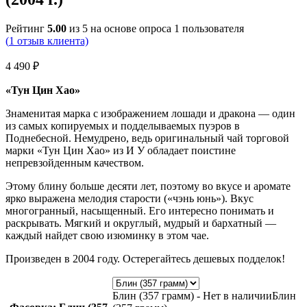
Рейтинг
5.00
из 5 на основе опроса
1
пользователя
(
1
отзыв клиента)
4 490
₽
«Тун Цин Хао»
Знаменитая марка с изображением лошади и дракона — один
из самых копируемых и подделываемых пуэров в
Поднебесной. Немудрено, ведь оригинальный чай торговой
марки «Тун Цин Хао» из И У обладает поистине
непревзойденным качеством.
Этому блину больше десяти лет, поэтому во вкусе и аромате
ярко выражена мелодия старости («чэнь юнь»). Вкус
многогранный, насыщенный. Его интересно понимать и
раскрывать. Мягкий и округлый, мудрый и бархатный —
каждый найдет свою изюминку в этом чае.
Произведен в 2004 году. Остерегайтесь дешевых подделок!
Блин (357 грамм) - Нет в наличии
Блин