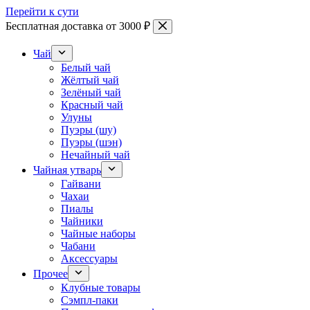
Перейти к сути
Бесплатная доставка от 3000 ₽
Чай
Белый чай
Жёлтый чай
Зелёный чай
Красный чай
Улуны
Пуэры (шу)
Пуэры (шэн)
Нечайный чай
Чайная утварь
Гайвани
Чахаи
Пиалы
Чайники
Чайные наборы
Чабани
Аксессуары
Прочее
Клубные товары
Сэмпл-паки