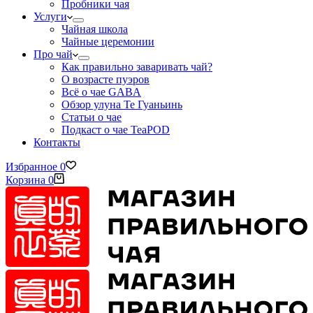
Пробники чая
Услуги
Чайная школа
Чайные церемонии
Про чай
Как правильно заваривать чай?
О возрасте пуэров
Всё о чае GABA
Обзор улуна Те Гуаньинь
Статьи о чае
Подкаст о чае TeaPOD
Контакты
Избранное
0
Корзина
0