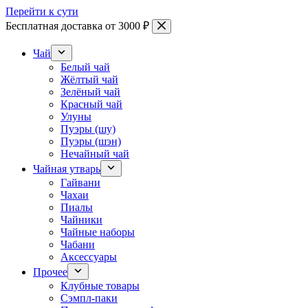
Перейти к сути
Бесплатная доставка от 3000 ₽
Чай
Белый чай
Жёлтый чай
Зелёный чай
Красный чай
Улуны
Пуэры (шу)
Пуэры (шэн)
Нечайный чай
Чайная утварь
Гайвани
Чахаи
Пиалы
Чайники
Чайные наборы
Чабани
Аксессуары
Прочее
Клубные товары
Сэмпл-паки