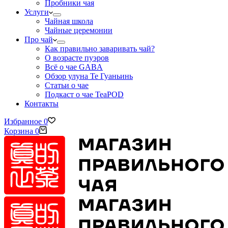
Пробники чая
Услуги
Чайная школа
Чайные церемонии
Про чай
Как правильно заваривать чай?
О возрасте пуэров
Всё о чае GABA
Обзор улуна Те Гуаньинь
Статьи о чае
Подкаст о чае TeaPOD
Контакты
Избранное
0
Корзина
0