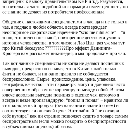
запрещены к вывозу правительством КНР и т.д. Разумеется,
значительная часть подобной информации имеет ценность, но
ее знание не делает из потребителя профессионала.
Общение с настоящими специалистами в чае, да и не только в
чае, а подчас в любой области, всегда подтверждает
неоспоримое сократовское изречение “scio me nihil scire” – “я
знаю, что ничего не знаю”, повторенное десятками умов в
истории человечества, в том числе и Лао Цзы, раз уж мы тут
про Китай беседуем: ??????????Про эффект Даннинга-
Крюгера вам расскажет википедия, а мы продолжим про чай.
Так вот чайные специалисты никогда не делают поспешных
выводов, прекрасно осознавая, что в Китае какой только
фигни не бывает, и ни одно правило не соблюдается
беспрекословно. Сырье, происхождение, цена, упаковка,
география, качество – эти параметры могут и довольно часто
совершенным образом не коррелируют между собой. В этом
ключе довольна выгодна позиция в оценке чая, которую я
всегда и везде пропагандирую: “попил и понял” – нравится ли
этот конкретный продукт (без названия и знаний о нем) и
соответствует ли он своей цене. Этот чайный “не сотвори
себе кумира” как ни странно позволяет судить о товаре самым
беспристрастным (если можно говорить о беспристрастности
в субъективных оценках) образом.