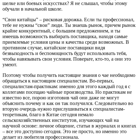
шелке или боевых искусствах? Я не слышал, чтобы этому
обучали в начальной школе.
“Свои китайцы” – рисковая дорожка. Если ты профессионал,
тебе не нужны “свои” люди. Ты знаешь рынок, причем рынок
крайне конкурентный, с большим предложением, и ты
имеешь возможность выбирать поставщика, находя самые
приемлемые условия цены и качества среди возможных. В
противном случае, китайские поставщики видя
безвыходность и беспомощность будут использовать тебя,
чтобы навязывать свои условия. Поверьте, кто-то, а они это
умеют.
Поэтому чтобы получить настоящие знания о чае необходимо
обращаться к настоящим специалистам. Во-первых,
специалистам-практикам: именно для этого каждый год я с
коллегами посещаю чайные производства. Но практикам не
известно все, порою изготовив чай они даже не могут
объяснить почему и как он так получился. Следовательно во
вторую очередь нужно прислушиваться к специалистам-
теоретикам, благо в Китае сегодня немало
сельскохозяйственных институтов, изучающих чай на
научной основе: личное общение, статьи в журналах и книгах
– все это доступно сегодня. Это не просто, но именно это
делает из любителя профессионала.