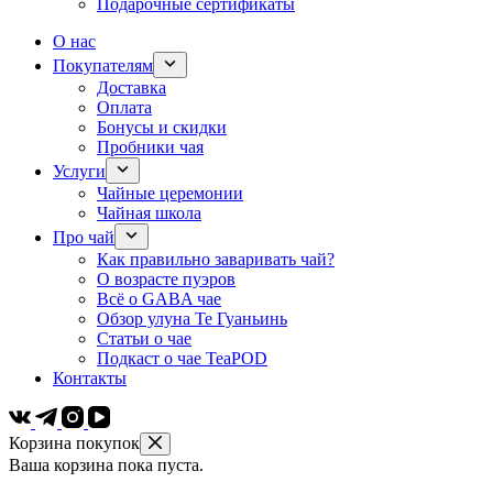
Подарочные сертификаты
О нас
Покупателям
Доставка
Оплата
Бонусы и скидки
Пробники чая
Услуги
Чайные церемонии
Чайная школа
Про чай
Как правильно заваривать чай?
О возрасте пуэров
Всё о GABA чае
Обзор улуна Те Гуаньинь
Статьи о чае
Подкаст о чае TeaPOD
Контакты
Корзина покупок
Ваша корзина пока пуста.