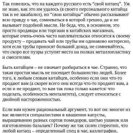
Так повелось, что на каждого русского есть “свой китаец”. Уж
не знаю, как это им удалось (я своего персонального китайца
так и не закабалил), но “свои китайцы” обычно рассказывают
всю правду о чае, сомневаться в которой грешно, да и не
вызывает подобной мысли. Не беда, что, в основном, это
просто продавцы или торгаши в китайских магазинах,
которые очень-очень часто наплевательски относятся к своему
продукту – продавать чай или трубы им одинаково интересно,
хотя если трубы приносят больший доход, не сомневайтесь,
что скоро все пуэры уступят место на полках металлопластику
и смесителям.
Быть китайцем – не означает разбираться в чае. Странно, что
такая простая мысль не посещает большинство людей. Более
того, к любым словам китайцев, особенно если они что-то
продают вам (а скорее всего они всегда что-то продают вам, а
если и не продают, то вам так пока только кажется: что
поделать, особенность менталитета), следует относиться с
двойной настороженностью.
Если вам нужен рациональный аргумент, то вот он: многие из
вас являются специалистами в квашении капусты,
выращиванию разных сортов помидоров, шитью ушанок или
изготовлению балалаек? Почему же так силен стереотип, что
любой китаец – определенный спец в чае, каллиграфии,