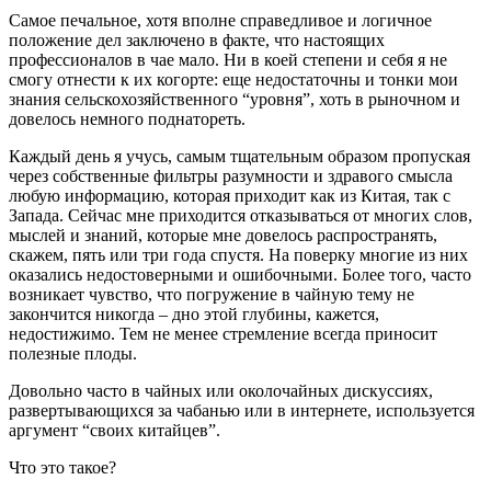
Самое печальное, хотя вполне справедливое и логичное
положение дел заключено в факте, что настоящих
профессионалов в чае мало. Ни в коей степени и себя я не
смогу отнести к их когорте: еще недостаточны и тонки мои
знания сельскохозяйственного “уровня”, хоть в рыночном и
довелось немного поднатореть.
Каждый день я учусь, самым тщательным образом пропуская
через собственные фильтры разумности и здравого смысла
любую информацию, которая приходит как из Китая, так с
Запада. Сейчас мне приходится отказываться от многих слов,
мыслей и знаний, которые мне довелось распространять,
скажем, пять или три года спустя. На поверку многие из них
оказались недостоверными и ошибочными. Более того, часто
возникает чувство, что погружение в чайную тему не
закончится никогда – дно этой глубины, кажется,
недостижимо. Тем не менее стремление всегда приносит
полезные плоды.
Довольно часто в чайных или околочайных дискуссиях,
развертывающихся за чабанью или в интернете, используется
аргумент “своих китайцев”.
Что это такое?