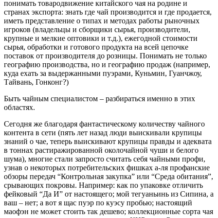
понимать товародвижение китайского чая на родине и
странах экспорта: знать где чай производится и где продается,
иметь представление о типах и методах работы рыночных
игроков (владельцы и сборщики сырья, производители,
крупные и мелкие оптовики и т.д.), ежегодной стоимости
сырья, обработки и готового продукта на всей цепочке
поставок от производителя до розницы. Понимать не только
географию производства, но и географию продаж (например,
куда ехать за выдержанными пуэрами, Куньмин, Гуанчжоу,
Тайвань, Гонконг?)
Быть чайным специалистом – разбираться именно в этих
областях.
Сегодня же благодаря фантастическому количеству чайного
контента в сети (пять лет назад люди выискивали крупицы
знаний о чае, теперь выискивают крупицы правды и адеквата
в тоннах растиражированной околочайной чуши и белого
шума), многие стали запросто считать себя чайными профи,
узнав о некоторых потребительских фишках а-ля профанские
обзоры передач “Контрольная закупка” или “Среда обитания”,
срывающих покровы. Например: как по упаковке отличить
фейковый “Да И” от настоящего; мой тегуаньинь из Сипина, а
ваш – нет; а вот я щас пуэр по куэсу пробью; настоящий
маофэн не может стоить так дешево; коллекционные сорта чая